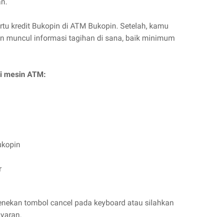
n.
u kredit Bukopin di ATM Bukopin. Setelah, kamu
n muncul informasi tagihan di sana, baik minimum
di mesin ATM:
ukopin
r
menekan tombol cancel pada keyboard atau silahkan
yaran.