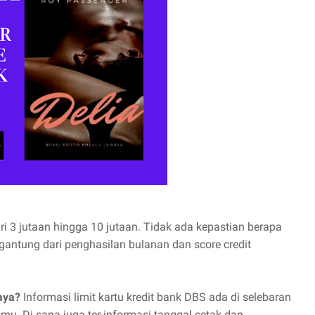
ari 3 jutaan hingga 10 jutaan. Tidak ada kepastian berapa
tergantung dari penghasilan bulanan dan score credit
Saya?
Informasi limit kartu kredit bank DBS ada di selebaran
mu. Di sana juga ter-informasi tanggal cetak dan