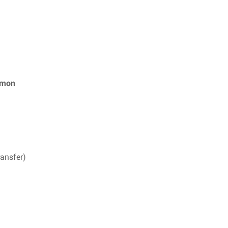
amon
ansfer)