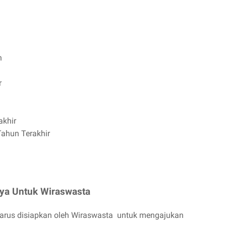
h
1
r
akhir
Tahun Terakhir
ya Untuk Wiraswasta
harus disiapkan oleh Wiraswasta untuk mengajukan