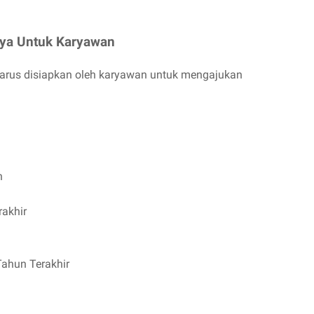
iya Untuk Karyawan
harus disiapkan oleh karyawan untuk mengajukan
h
1
akhir
Tahun Terakhir