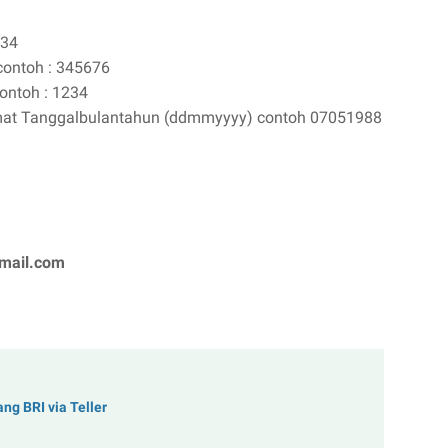
234
 contoh : 345676
contoh : 1234
ormat Tanggalbulantahun (ddmmyyyy) contoh 07051988
mail.com
ng BRI via Teller