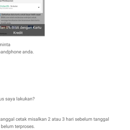
ilan 0% Blibli dengan Kartu
Kredit
minta
handphone anda.
rus saya lakukan?
 tanggal cetak misalkan 2 atau 3 hari sebelum tanggal
belum terproses.