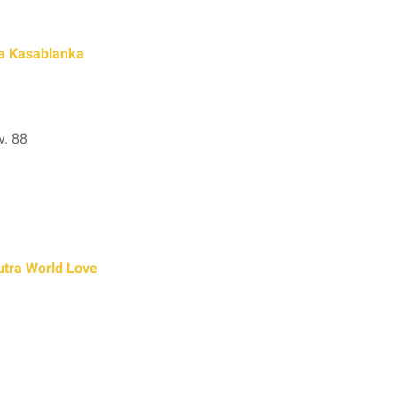
ta Kasablanka
v. 88
utra World Love